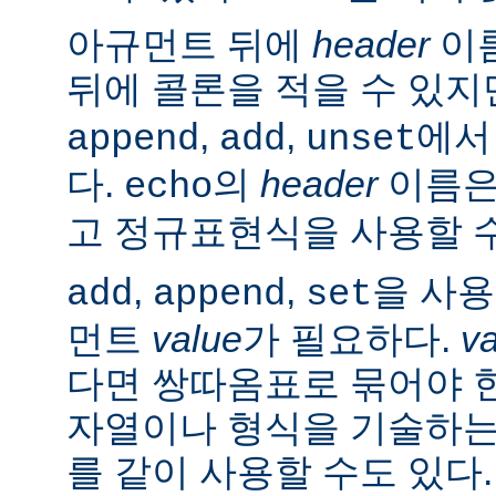
아규먼트 뒤에
header
이름
뒤에 콜론을 적을 수 있지
,
,
에서
append
add
unset
다.
의
header
이름은
echo
고 정규표현식을 사용할 수
,
,
을 사
add
append
set
먼트
value
가 필요하다.
v
다면 쌍따옴표로 묶어야 
자열이나 형식을 기술하는
를 같이 사용할 수도 있다