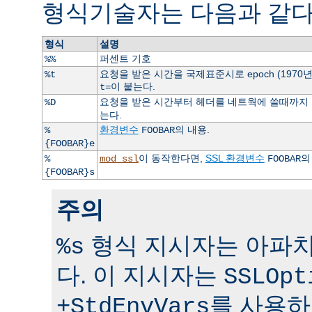
형식기술자는 다음과 같다
형식
설명
퍼센트 기호
%%
요청을 받은 시간을 국제표준시로 epoch (1970
%t
이 붙는다.
t=
요청을 받은 시간부터 헤더를 네트웍에 쓸때까지 걸
%D
는다.
환경변수
의 내용.
%
FOOBAR
{FOOBAR}e
이 동작한다면,
SSL 환경변수
의
%
mod_ssl
FOOBAR
{FOOBAR}s
주의
형식 지시자는 아파치 
%s
다. 이 지시자는
SSLOpt
를 사용하
+StdEnvVars