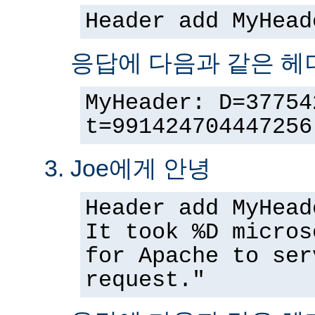
Header add MyHead
응답에 다음과 같은 헤
MyHeader: D=37754
t=991424704447256
Joe에게 안녕
Header add MyHead
It took %D micros
for Apache to ser
request."