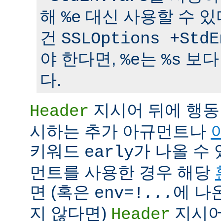
해
대신 사용할 수 있
%e
건
SSLOptions +StdE
야 한다면,
는
보다
%e
%s
다.
지시어 뒤에 행동
Header
시하는 추가 아규먼트나
키워드
가 나올 수 
early
먼트를 사용한 경우 해당
면 (혹은
에 나
env=!
...
지 않다면)
지시어
Header