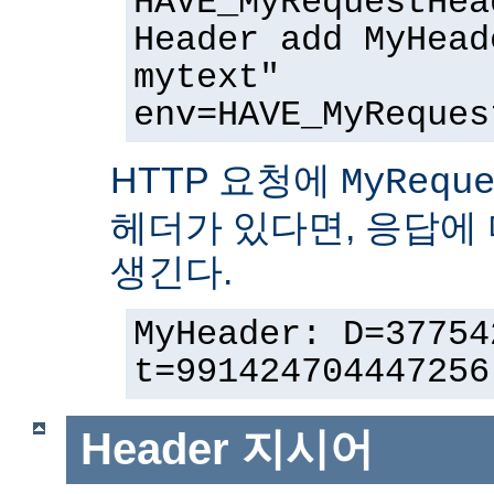
HAVE_MyRequestHea
Header add MyHead
mytext"
env=HAVE_MyReques
HTTP 요청에
MyRequ
헤더가 있다면, 응답에
생긴다.
MyHeader: D=37754
t=991424704447256
Header
지시어