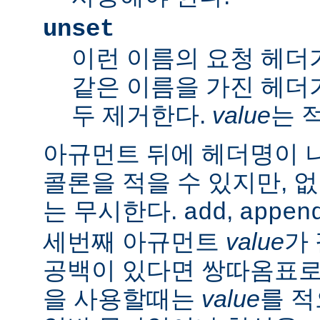
unset
이런 이름의 요청 헤더
같은 이름을 가진 헤더
두 제거한다.
value
는 
아규먼트 뒤에 헤더명이 
콜론을 적을 수 있지만, 
는 무시한다.
,
add
appen
세번째 아규먼트
value
가
공백이 있다면 쌍따옴표로 묶
을 사용할때는
value
를 적