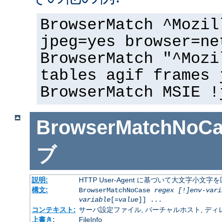
BrowserMatch ^Mozil
jpeg=yes browser=ne
BrowserMatch "^Mozi
tables agif frames 
BrowserMatch MSIE !
BrowserMatchNoCa
ブ
説明:
HTTP User-Agent に基づいて大文字小
構文:
BrowserMatchNoCase
regex [!]env-vari
variable
[=
value
]] ...
コンテキスト:
サーバ設定ファイル, バーチャルホスト, ディレクトリ
上書き:
FileInfo