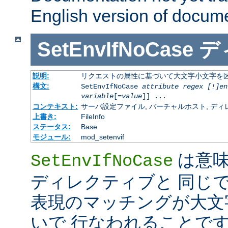
English version of docum
SetEnvIfNoCase
デ
説明:
リクエストの属性に基づいて大文字小文字を
構文:
SetEnvIfNoCase
attribute regex [!]en
variable
[=
value
]] ...
コンテキスト:
サーバ設定ファイル, バーチャルホスト, ディレクトリ
上書き:
FileInfo
ステータス:
Base
モジュール:
mod_setenvif
は意
SetEnvIfNoCase
ディレクティブと 同じ
表現のマッチングが大文
いで 行なわれることです