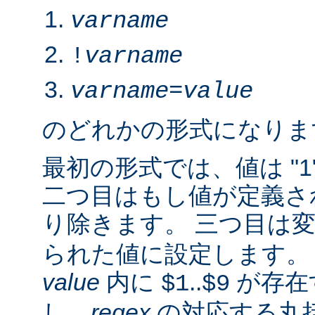
varname
!
varname
varname
=
value
のどれかの形式になりま
最初の形式では、値は "1
二つ目はもし値が定義さ
り除きます。 三つ目は
られた値に設定します。 2.
value
内に
..
が存在
$1
$9
し、
regex
の対応する丸