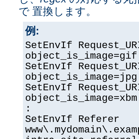
で 置換します。
例:
SetEnvIf Request_UR
object_is_image=gif
SetEnvIf Request_UR
object_is_image=jpg
SetEnvIf Request_UR
object_is_image=xbm
:
SetEnvIf Referer
www\.mydomain\.exam