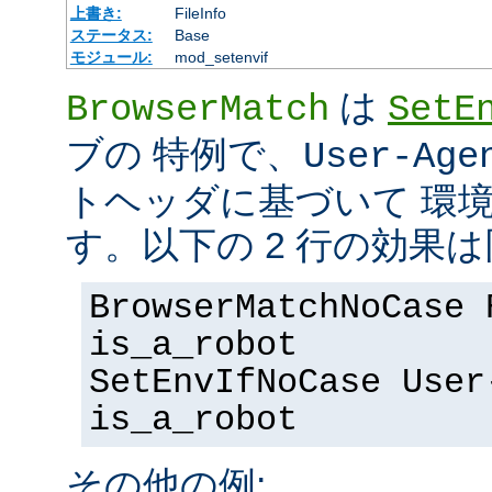
上書き:
FileInfo
ステータス:
Base
モジュール:
mod_setenvif
は
BrowserMatch
SetE
ブの 特例で、
User-Age
トヘッダに基づいて 環
す。以下の 2 行の効果
BrowserMatchNoCase 
is_a_robot
SetEnvIfNoCase User
is_a_robot
その他の例: