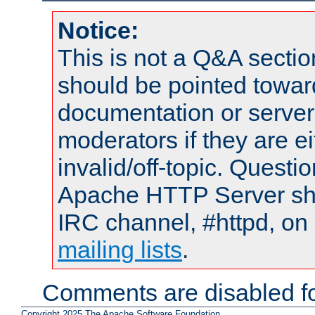
Notice:
This is not a Q&A sect
should be pointed towar
documentation or serve
moderators if they are 
invalid/off-topic. Quest
Apache HTTP Server shou
IRC channel, #httpd, on 
mailing lists
.
Comments are disabled fo
Copyright 2025 The Apache Software Foundation.