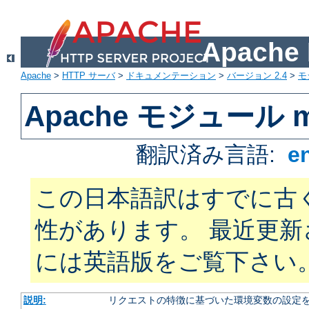
Apach
Apache
>
HTTP サーバ
>
ドキュメンテーション
>
バージョン 2.4
>
モ
Apache モジュール mo
翻訳済み言語:
e
この日本語訳はすでに古
性があります。 最近更
には英語版をご覧下さい
説明:
リクエストの特徴に基づいた環境変数の設定