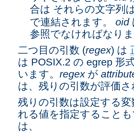
合は それらの文字列
で連結されます。
oid
参照でなければなりま
二つ目の引数 (
regex
) は
は POSIX.2 の egre
います。
regex
が
attribut
は、残りの引数が評価さ
残りの引数は設定する変
れる値を指定することも
は、