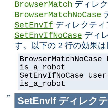
ディレク
BrowserMatch
BrowserMatchNoCase
ディレクティ
SetEnvIf
ディレ
SetEnvIfNoCase
す。以下の 2 行の効果は
BrowserMatchNoCase 
is_a_robot
SetEnvIfNoCase User
is_a_robot
SetEnvIf
ディレクテ