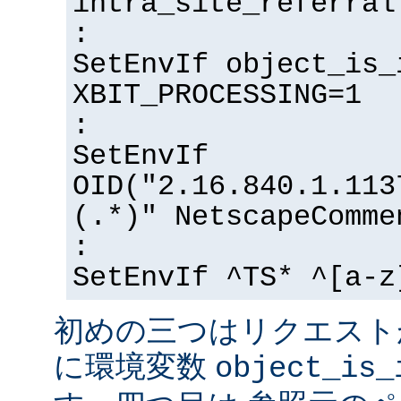
intra_site_referral
:
SetEnvIf object_is_
XBIT_PROCESSING=1
:
SetEnvIf
OID("2.16.840.1.113
(.*)" NetscapeComme
:
SetEnvIf ^TS* ^[a-z
初めの三つはリクエスト
に環境変数
object_is_