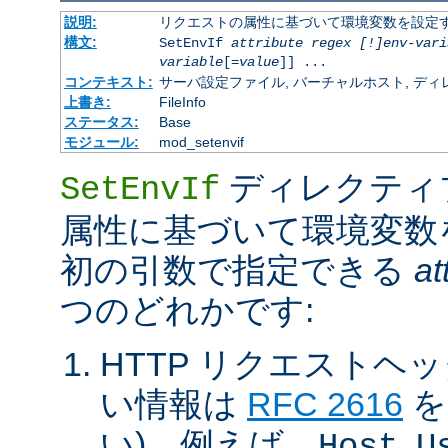
説明:
リクエストの属性に基づいて環境変数を設定
構文:
SetEnvIf
attribute regex [!]env-vari
variable
[=
value
]] ...
コンテキスト:
サーバ設定ファイル, バーチャルホスト, ディレクトリ
上書き:
FileInfo
ステータス:
Base
モジュール:
mod_setenvif
ディレクティ
SetEnvIf
属性に基づいて環境変数
初の引数で指定できる
at
つのどれかです:
HTTP リクエストヘ
い情報は
RFC 2616
を
い)。例えば、
,
Host
U