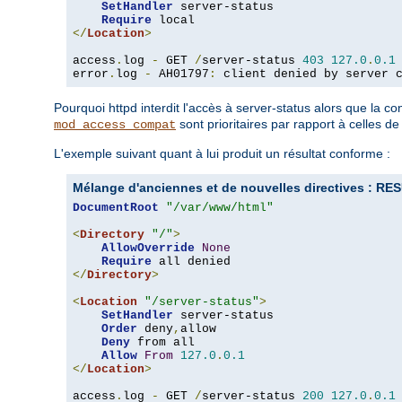
SetHandler
 server-status

Require
</
Location
>
access
.
log 
-
 GET 
/
server-status 
403
127.0
.
0.1
error
.
log 
-
 AH01797
:
 client denied by server 
Pourquoi httpd interdit l'accès à server-status alors que la 
sont prioritaires par rapport à celles d
mod_access_compat
L'exemple suivant quant à lui produit un résultat conforme :
Mélange d'anciennes et de nouvelles directives :
DocumentRoot
"/var/www/html"
<
Directory
"/"
>
AllowOverride
None
Require
</
Directory
>
<
Location
"/server-status"
>
SetHandler
 server-status

Order
 deny
,
allow

Deny
 from all

Allow
From
127.0
.
0.1
</
Location
>
access
.
log 
-
 GET 
/
server-status 
200
127.0
.
0.1