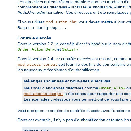
Les directives qui contrôlent la manière dont les modules d'aut
comprennent les directives AuthzLDAPAuthoritative, AuthzDBD
AuthzOwnerAuthoritative. Ces directives ont été remplacées pa
Si vous utilisez
, vous devez mettre à jour vo
mod_authz_dbm
.
Require dbm-group ...
Contrôle d'accès
Dans la version 2.2, le contrôle d'accès basé sur le nom d'hôte
,
,
, et
.
Order
Allow
Deny
Satisfy
Dans la version 2.4, ce contrôle d'accès est assuré, comme t
soit fourni à des fins de compatibilité 
mod_access_compat
les nouveaux mécanismes d'authentification.
Mélanger anciennes et nouvelles directives
Mélanger d'anciennes directives comme
,
o
Order
Allow
a été conçu pour supporter des confi
mod_access_compat
Les exemples ci-dessous vous permettront de vous faire u
Voici quelques exemples de contrôle d'accès avec l'ancienne 
Dans cet exemple, il n'y a pas d'authentification et toutes les