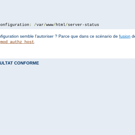
configuration
:
/
var
/
www
/
html
/
server-status
configuration semble l'autoriser ? Parce que dans ce scénario de
fusion
de
e
.
mod_authz_host
 RESULTAT CONFORME