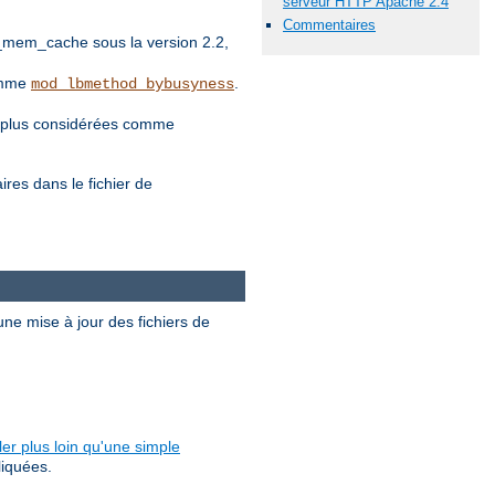
serveur HTTP Apache 2.4
Commentaires
_mem_cache sous la version 2.2,
comme
.
mod_lbmethod_bybusyness
nt plus considérées comme
es dans le fichier de
ne mise à jour des fichiers de
ler plus loin qu'une simple
liquées.