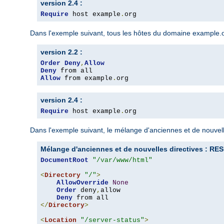
version 2.4 :
Require
 host example
.
org
Dans l'exemple suivant, tous les hôtes du domaine example.org
version 2.2 :
Order
Deny
,
Allow
Deny
Allow
 from example
.
org
version 2.4 :
Require
 host example
.
org
Dans l'exemple suivant, le mélange d'anciennes et de nouvelle
Mélange d'anciennes et de nouvelles directives : 
DocumentRoot
"/var/www/html"
<
Directory
"/"
>
AllowOverride
None
Order
 deny
,
allow

Deny
</
Directory
>
<
Location
"/server-status"
>