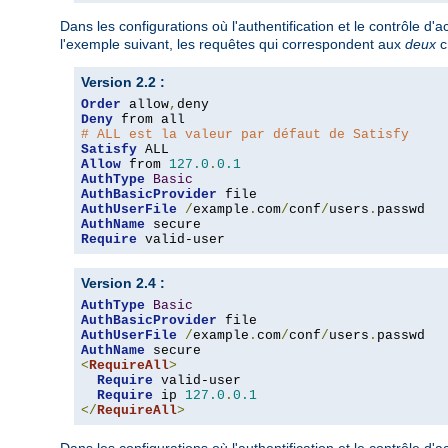
Dans les configurations où l'authentification et le contrôle d
l'exemple suivant, les requêtes qui correspondent aux
deux
c
Version 2.2 :
Order
 allow
,
Deny
# ALL est la valeur par défaut de Satisfy
Satisfy
Allow
 from 
127.0
.
0.1
AuthType
Basic
AuthBasicProvider
AuthUserFile
/
example
.
com
/
conf
/
users
.
AuthName
Require
 valid-user
Version 2.4 :
AuthType
Basic
AuthBasicProvider
AuthUserFile
/
example
.
com
/
conf
/
users
.
AuthName
<
RequireAll
>
Require
 valid-user

Require
 ip 
127.0
.
0.1
</
RequireAll
>