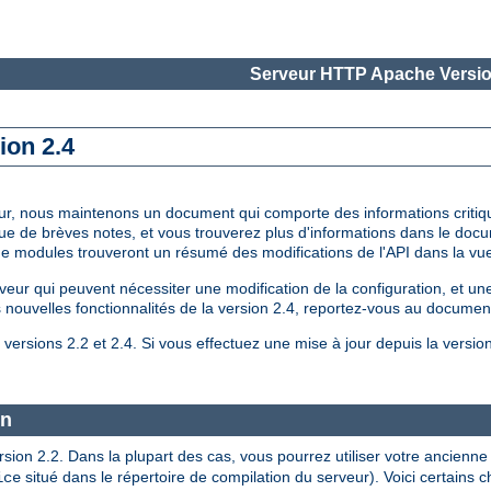
Serveur HTTP Apache Versio
ion 2.4
à jour, nous maintenons un document qui comporte des informations critiq
que de brèves notes, et vous trouverez plus d'informations dans le do
 de modules trouveront un résumé des modifications de l'API dans la v
 qui peuvent nécessiter une modification de la configuration, et une 
es nouvelles fonctionnalités de la version 2.4, reportez-vous au document
versions 2.2 et 2.4. Si vous effectuez une mise à jour depuis la versio
on
version 2.2. Dans la plupart des cas, vous pourrez utiliser votre ancie
situé dans le répertoire de compilation du serveur). Voici certains
ice