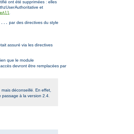
tifié ont été supprimées : elles
thzUserAuthoritative et
.
eAll
par des directives du style
 ...
ait assuré via les directives
Bien que le module
 d'accès devront être remplacées par
mais déconseillé. En effet,
e passage à la version 2.4.