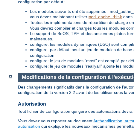
configuration par défaut :
Les modules suivants ont été supprimés : mod_authn_
vous devez maintenant utiliser
dans l
mod_cache_disk
Toutes les implémentations de répartition de charge
Vous devrez compiler et chargés tous les modules corre
Le support de BeOS, TPF, et des anciennes plates-for
maintenues.
configure: les modules dynamiques (DSO) sont compilé
configure: par défaut, seul un jeu de modules de base 
configuration.
configure: le jeu de modules "most" est compilé par dé
configure: le jeu de modules "reallyall" ajoute les modu
Modifications de la configuration à l'exécut
Des changements significatifs dans la configuration de l'aut
configuration de la version 2.2 avant de les utiliser sous la ve
Autorisation
Tout fichier de configuration qui gère des autorisations devra
Vous devez vous reporter au document
Authentification, auto
autorisation
qui explique les nouveaux mécanismes permettant d