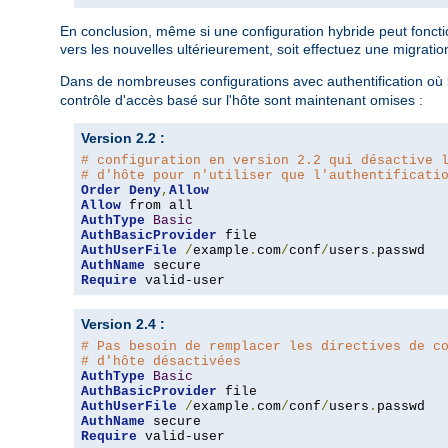
En conclusion, même si une configuration hybride peut fonction
vers les nouvelles ultérieurement, soit effectuez une migratio
Dans de nombreuses configurations avec authentification où l
contrôle d'accès basé sur l'hôte sont maintenant omises :
Version 2.2 :
# configuration en version 2.2 qui désactive 
# d'hôte pour n'utiliser que l'authentificati
Order
Deny
,
Allow
Allow
AuthType
Basic
AuthBasicProvider
AuthUserFile
/
example
.
com
/
conf
/
users
.
AuthName
Require
 valid-user
Version 2.4 :
# Pas besoin de remplacer les directives de c
# d'hôte désactivées
AuthType
Basic
AuthBasicProvider
AuthUserFile
/
example
.
com
/
conf
/
users
.
AuthName
Require
 valid-user