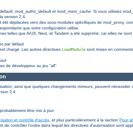
default, mod_authz_default et mod_mem_cache. Si vous utilisiez mod
a version 2.4.
 ont été déplacées vers des sous-modules spécifiques de mod_proxy, 
spondants que votre configuration utilise.
mes telles que A/UX, Next, et Tandem a été supprimé, car elles ne so
s par défaut
est chargé. Les autres directives
sont mises en commentair
LoadModule
faut
les de développeur au jeu "all".
ion
orisation, ainsi que quelques changements mineurs, peuvent nécessiter u
rsion 2.4.
 probablement être mis à jour.
risation et contrôle d'accès
, et plus particulièrement à la section
Pour al
e contrôler l'ordre dans lequel les directives d'autorisation sont app