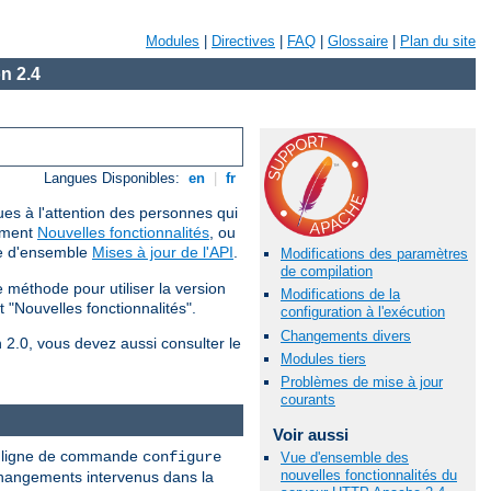
Modules
|
Directives
|
FAQ
|
Glossaire
|
Plan du site
n 2.4
Langues Disponibles:
en
|
fr
ues à l'attention des personnes qui
cument
Nouvelles fonctionnalités
, ou
ue d'ensemble
Mises à jour de l'API
.
Modifications des paramètres
de compilation
méthode pour utiliser la version
Modifications de la
 "Nouvelles fonctionnalités".
configuration à l'exécution
Changements divers
n 2.0, vous devez aussi consulter le
Modules tiers
Problèmes de mise à jour
courants
Voir aussi
nne ligne de commande
configure
Vue d'ensemble des
nouvelles fonctionnalités du
 changements intervenus dans la