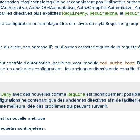
orisation réagissent lorsqu'ils ne reconnaissent pas l'utilisateur authen
Authoritative, AuthzDBMAuthoritative, AuthzGroupFileAuthoritative, Au
r les directives plus explicites
,
, et
RequireAny
RequireNone
Requir
tre configuration en remplaçant les directives du style
Require group
 du client, son adresse IP, ou d'autres caractéristiques de la requête ét
out contrôle d'autorisation, par le nouveau module
. 
mod_authz_host
avec les anciennes configurations, les anciennes directives de contrôle
u
avec des nouvelles comme
est techniquement possible 
Deny
Require
gurations ne contenant que des anciennes directives afin de faciliter l
ne meilleure idée des problèmes qui peuvent survenir.
et la nouvelle méthode :
 requêtes sont rejetées :